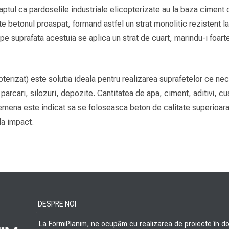
ul ca pardoselile industriale elicopterizate au la baza ciment de
te betonul proaspat, formand astfel un strat monolitic rezistent l
r pe suprafata acestuia se aplica un strat de cuart, marindu-i foa
erizat) este solutia ideala pentru realizarea suprafetelor ce nece
 parcari, silozuri, depozite. Cantitatea de apa, ciment, aditivi, cu
mena este indicat sa se foloseasca beton de calitate superioara,
la impact.
DESPRE NOI
La FormiPlanim, ne ocupăm cu realizarea de proiecte în dom