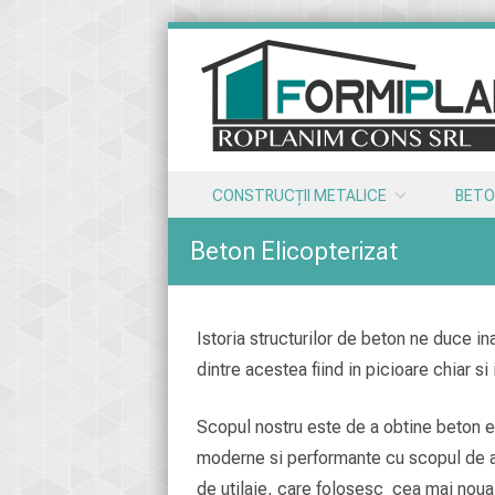
Skip to content
CONSTRUCȚII METALICE
BETO
Menu
Beton Elicopterizat
Istoria structurilor de beton ne duce in
dintre acestea fiind in picioare chiar si 
Scopul nostru este de a obtine beton elic
moderne si performante cu scopul de a 
de utilaje, care folosesc cea mai noua