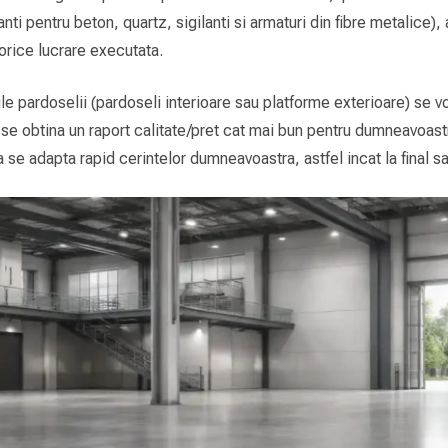
ti pentru beton, quartz, sigilanti si armaturi din fibre metalice), 
 orice lucrare executata.
cile pardoselii (pardoseli interioare sau platforme exterioare) se 
sa se obtina un raport calitate/pret cat mai bun pentru dumneavoas
 se adapta rapid cerintelor dumneavoastra, astfel incat la final sa