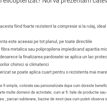
l elicopterizat? Noi va prezentam catev
cesta fiind foarte rezistent la compresie si la rulaj, ideal
nta este aceeasi pe tot planul, pe toate directiile
ibra metalica sau polipropilena impiedicand aparitia micr
, deoarece la finalizarea pardoselei se aplica un lac prote
rilor chimici si climaterici
erizat se poate aplica cuart pentru o rezistenta mai mare 
e fi simpla, colorata sau personalizata dupa cum doreste benefici
oarte multe domenii de activitate, cum ar fi: hale de productie sau
ara , parcari subterane, bazine de innot (asa cum puteti observa si