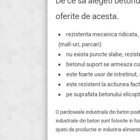
De ce sa alegeti betonu
oferite de acesta.
rezistenta mecanica ridicata, a
(mall-uri, parcari)
nu exista puncte slabe, reziste
betonul suport se armeaza cu f
este foarte usor de intretinut
este rezistent la actiunea facto
pe suprafata betonului elicopt
O pardoseala industriala din beton poat
industriale din beton sunt folosite in f
spatii de productie in industria aliment