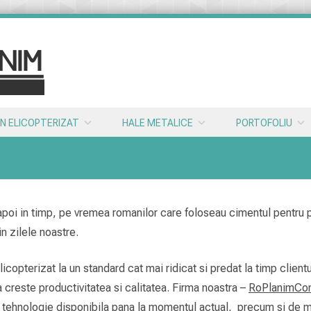
N ELICOPTERIZAT
HALE METALICE
PORTOFOLIU
apoi in timp, pe vremea romanilor care foloseau cimentul pentru pi
in zilele noastre.
opterizat la un standard cat mai ridicat si predat la timp clientulu
creste productivitatea si calitatea. Firma noastra –
RoPlanimCo
 tehnologie disponibila pana la momentul actual, precum si de m